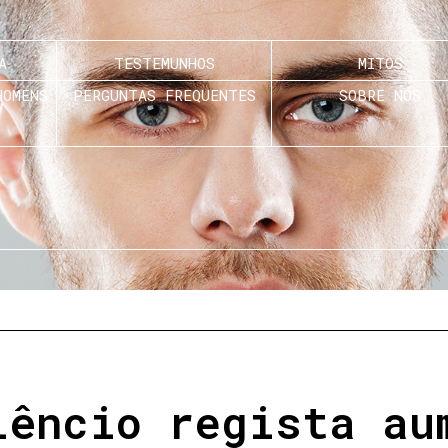
A
TESTEMUNHOS
MITOS
HOMENS
PERGUNTAS FREQUENTES
SOBRE NÓS
lêncio regista au