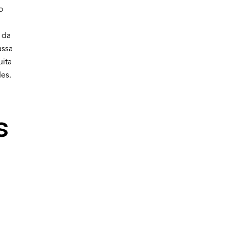
o
 da
assa
uita
es.
s