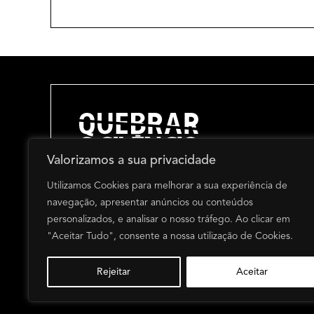
Valorizamos a sua privacidade
BLOGUE >
Utilizamos Cookies para melhorar a sua experiência de
MITOS >
navegação, apresentar anúncios ou conteúdos
PERGUNTAS FREQUENTES >
personalizados, e analisar o nosso tráfego. Ao clicar em
DONATIVOS >
"Aceitar Tudo", consente a nossa utilização de Cookies.
Rejeitar
Aceitar