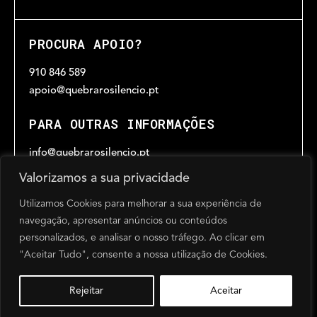
PROCURA APOIO?
910 846 589
apoio@quebrarosilencio.pt
PARA OUTRAS INFORMAÇÕES
info@quebrarosilencio.pt
Valorizamos a sua privacidade
Utilizamos Cookies para melhorar a sua experiência de
HORÁRIO
navegação, apresentar anúncios ou conteúdos
Das 9h30 às 17h30
personalizados, e analisar o nosso tráfego. Ao clicar em
de segunda a sexta-feira, excepto feriados
"Aceitar Tudo", consente a nossa utilização de Cookies.
@Quebrar o Silêncio 2024
Powered by SOLOS
Rejeitar
Aceitar