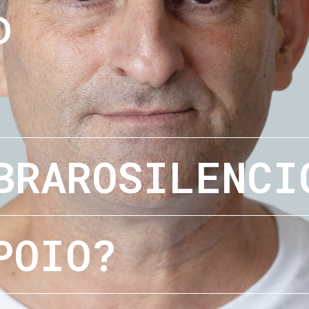
o
BRAROSILENCI
POIO?