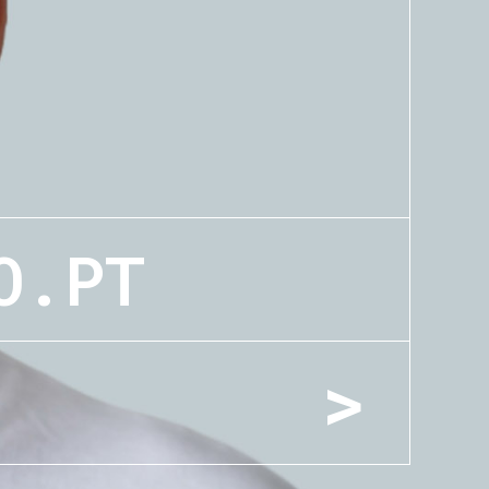
O.PT
>