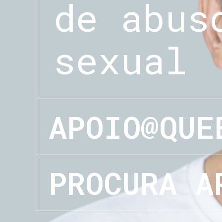
de abus
sexual
APOIO@QUE
PROCURA A