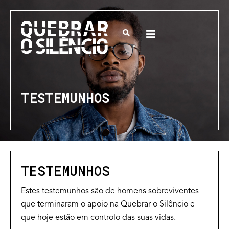
TESTEMUNHOS
TESTEMUNHOS
Estes testemunhos são de homens sobreviventes
que terminaram o apoio na Quebrar o Silêncio e
que hoje estão em controlo das suas vidas.