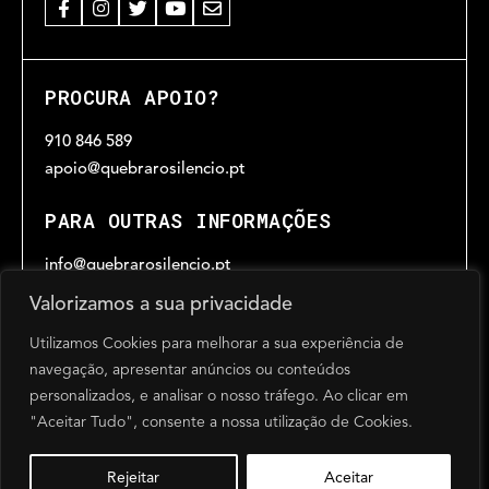
PROCURA APOIO?
910 846 589
apoio@quebrarosilencio.pt
PARA OUTRAS INFORMAÇÕES
info@quebrarosilencio.pt
Valorizamos a sua privacidade
Utilizamos Cookies para melhorar a sua experiência de
HORÁRIO
navegação, apresentar anúncios ou conteúdos
Das 9h30 às 17h30
personalizados, e analisar o nosso tráfego. Ao clicar em
de segunda a sexta-feira, excepto feriados
"Aceitar Tudo", consente a nossa utilização de Cookies.
@Quebrar o Silêncio 2024
Powered by SOLOS
Rejeitar
Aceitar