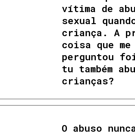
vítima de ab
sexual quand
criança. A p
coisa que me
perguntou fo
tu também ab
crianças?
O abuso nunc