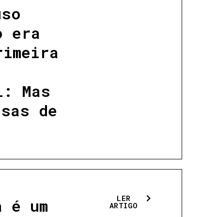
uso
o era
rimeira
i: Mas
usas de
LER
a é um
ARTIGO