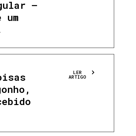
gular —
e um
.
LER
oisas
ARTIGO
gonho,
cebido