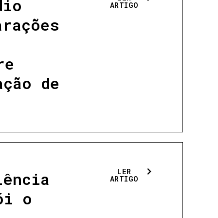
dio
ARTIGO
arações
re
ação de
LER
lência
ARTIGO
ói o