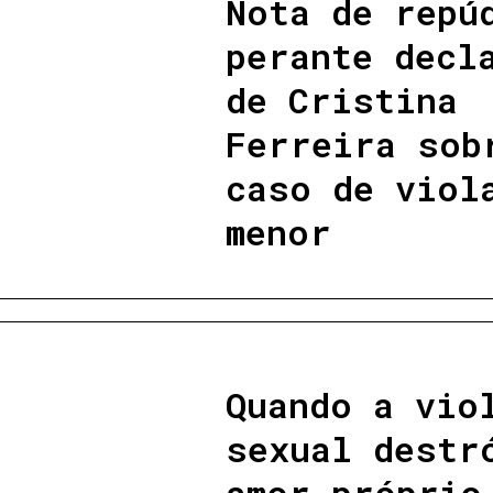
Nota de repú
perante decl
de Cristina
Ferreira sob
caso de viol
menor
Quando a vio
sexual destr
amor-próprio