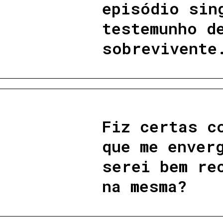
episódio sin
testemunho d
sobrevivente
Fiz certas c
que me enver
serei bem re
na mesma?