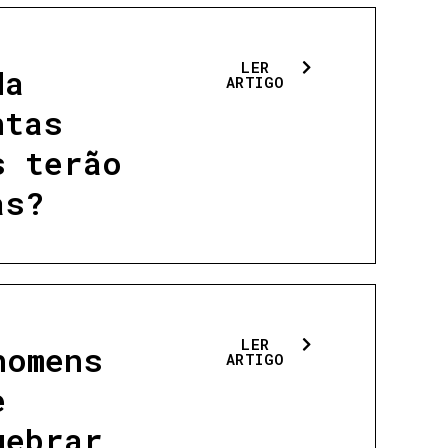
LER
da
ARTIGO
ntas
s terão
as?
LER
homens
ARTIGO
e
uebrar