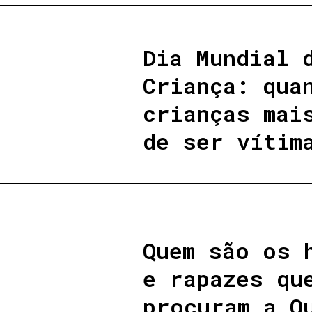
Dia Mundial 
Criança: qua
crianças mai
de ser vítim
Quem são os 
e rapazes qu
procuram a Q