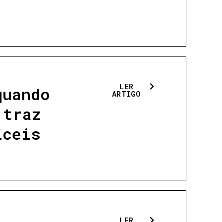
LER
quando
ARTIGO
 traz
íceis
LER