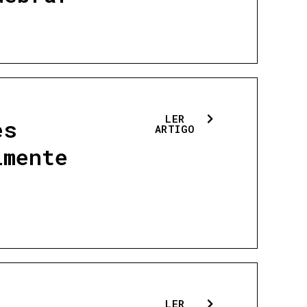
LER
es
ARTIGO
lmente
LER