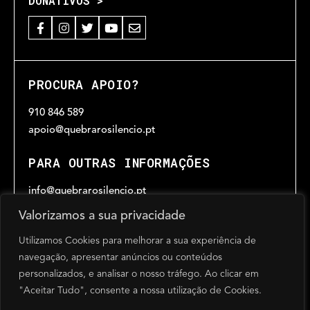
DONATIVOS >
PROCURA APOIO?
910 846 589
apoio@quebrarosilencio.pt
PARA OUTRAS INFORMAÇÕES
info@quebrarosilencio.pt
Valorizamos a sua privacidade
Utilizamos Cookies para melhorar a sua experiência de
HORÁRIO
navegação, apresentar anúncios ou conteúdos
Das 9h30 às 17h30
personalizados, e analisar o nosso tráfego. Ao clicar em
de segunda a sexta-feira, excepto feriados
"Aceitar Tudo", consente a nossa utilização de Cookies.