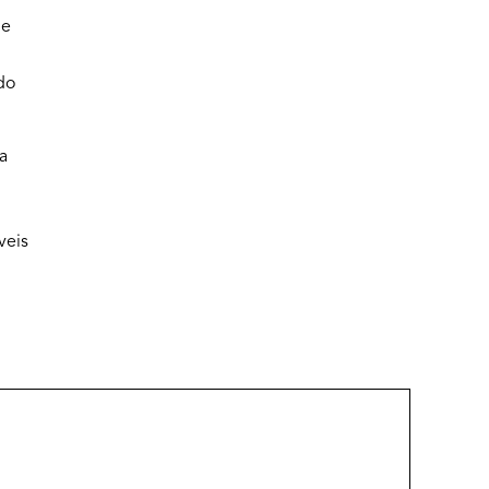
 e
do
a
veis