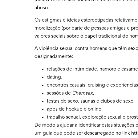
Muitas vezes estes homens temem serem recebi
abuso.
Os estigmas e ideias estereotipadas relativam
moralização (por parte de pessoas amigas e prof
valores sociais sobre o papel tradicional do h
A violência sexual contra homens que têm se
designadamente:
relações de intimidade, namoro e casame
dating,
encontros casuais, cruising e experiências
sessões de
Chemsex
,
festas de sexo, saunas e clubes de sexo,
apps de hookup e online,
trabalho sexual, exploração sexual e prost
De modo a ajudar a identificar estas situações e
um guia que pode ser descarregado no link
htt