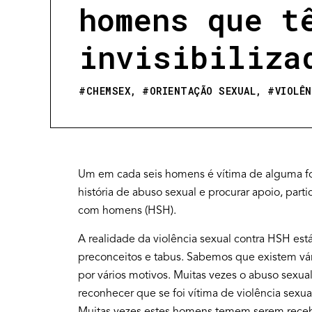
homens que t
invisibiliza
#
CHEMSEX
, #
ORIENTAÇÃO SEXUAL
, #
VIOLÊ
Um em cada seis homens é vítima de alguma for
história de abuso sexual e procurar apoio, pa
com homens (HSH).
A realidade da violência sexual contra HSH est
preconceitos e tabus. Sabemos que existem vár
por vários motivos. Muitas vezes o abuso sexual
reconhecer que se foi vítima de violência sexu