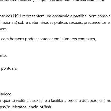
dos com descrença e que não acreditem na sua história de
ente aos HSH representam um obstáculo à partilha, bem como a
issionais) sobre determinadas práticas sexuais, preconceitos e
omem.
xo com homens pode acontecer em inúmeros contextos,
nto,
 pontuais,
ituição.
nquanto violência sexual e a facilitar a procura de apoio, criám
ps://quebrarosilencio.pt/hsh.