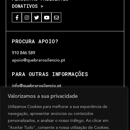
DONATIVOS >
PROCURA APOIO?
910 846 589
apoio@quebrarosilencio.pt
PARA OUTRAS INFORMAÇÕES
info@quebrarosilencio.pt
Valorizamos a sua privacidade
Utilizamos Cookies para melhorar a sua experiência de
HORÁRIO
navegação, apresentar anúncios ou conteúdos
Das 9h30 às 17h30
personalizados, e analisar o nosso tráfego. Ao clicar em
de segunda a sexta-feira, excepto feriados
"Aceitar Tudo", consente a nossa utilização de Cookies.