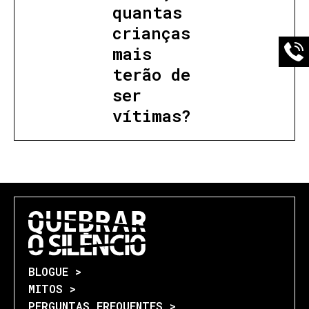
quantas
crianças
mais
terão de
ser
vítimas?
BLOGUE >
MITOS >
PERGUNTAS FREQUENTES >