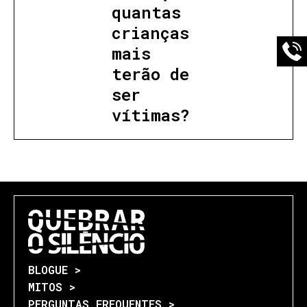
quantas
crianças
mais
terão de
ser
vítimas?
BLOGUE >
MITOS >
PERGUNTAS FREQUENTES >