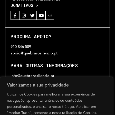
DONATIVOS >
PROCURA APOIO?
910 846 589
apoio@quebrarosilencio.pt
PARA OUTRAS INFORMAÇÕES
info@quebrarosilencio.pt
Valorizamos a sua privacidade
Utilizamos Cookies para melhorar a sua experiência de
HORÁRIO
navegação, apresentar anúncios ou conteúdos
Das 9h30 às 17h30
personalizados, e analisar o nosso tráfego. Ao clicar em
de segunda a sexta-feira, excepto feriados
"Aceitar Tudo", consente a nossa utilização de Cookies.