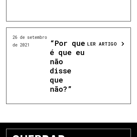
26 de setembro
“Por que
LER ARTIGO
de 2021
é que eu
não
disse
que
não?”