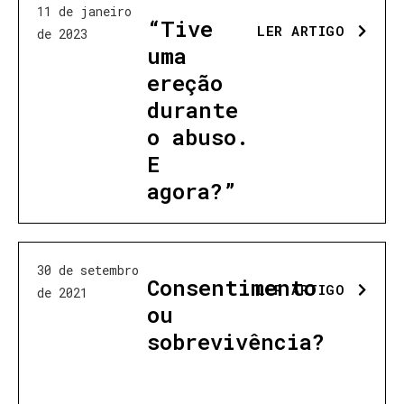
11 de janeiro
“Tive
LER ARTIGO
de 2023
uma
ereção
durante
o abuso.
E
agora?”
30 de setembro
Consentimento
LER ARTIGO
de 2021
ou
sobrevivência?